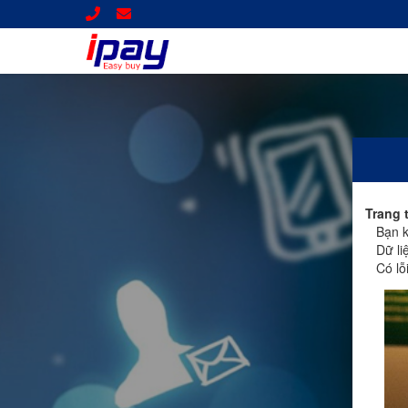
Trang 
Bạn kh
Dữ liệ
Có lỗi 