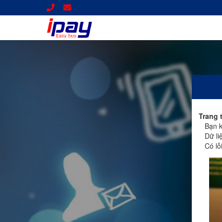
Trang 
Bạn kh
Dữ liệ
Có lỗi 