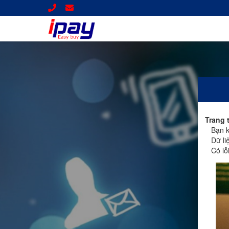
Trang 
Bạn kh
Dữ liệ
Có lỗi 