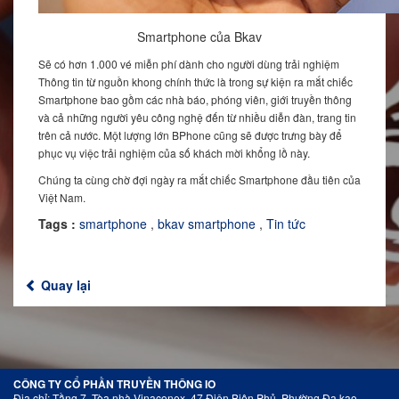
Smartphone của Bkav
Sẽ có hơn 1.000 vé miễn phí dành cho người dùng trải nghiệm
Thông tin từ nguồn khong chính thức là trong sự kiện ra mắt chiếc
Smartphone bao gồm các nhà báo, phóng viên, giới truyền thông
và cả những người yêu công nghệ đến từ nhiều diễn đàn, trang tin
trên cả nước. Một lượng lớn BPhone cũng sẽ được trưng bày để
phục vụ việc trải nghiệm của số khách mời khổng lồ này.
Chúng ta cùng chờ đợi ngày ra mắt chiếc Smartphone đầu tiên của
Việt Nam.
Tags :
smartphone
,
bkav smartphone
,
Tin tức
Quay lại
CÔNG TY CỔ PHẦN TRUYỀN THÔNG IO
Địa chỉ: Tầng 7, Tòa nhà Vinaconex, 47 Điện Biên Phủ, Phường Đa kao,