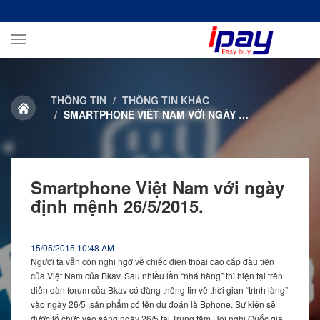
Toggle
navigation
THÔNG TIN
THÔNG TIN KHÁC
SMARTPHONE VIỆT NAM VỚI NGÀY ĐỊNH MỆNH 26/5/2015.
Smartphone Việt Nam với ngày
định mệnh 26/5/2015.
15/05/2015 10:48 AM
Người ta vẫn còn nghi ngờ về chiếc điện thoại cao cấp đầu tiên
của Việt Nam của Bkav. Sau nhiều lần “nhá hàng” thì hiện tại trên
diễn dàn forum của Bkav có đăng thông tin về thời gian “trình làng”
vào ngày 26/5 ,sản phẩm có tên dự đoán là Bphone. Sự kiện sẽ
được tổ chức vào sáng ngày 26/5 tại Trung tâm Hội nghị Quốc gia