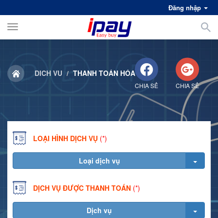
Đăng nhập
Toggle
navigation
DỊCH VỤ
THANH TOÁN HÓA ĐƠN
CHIA SẺ
CHIA SẺ
LOẠI HÌNH DỊCH VỤ
(*)
Toggl
Loại dịch vụ
DỊCH VỤ ĐƯỢC THANH TOÁN
(*)
Toggl
Dịch vụ