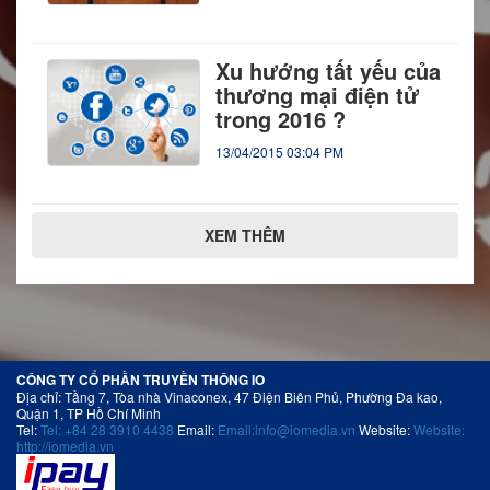
Xu hướng tất yếu của
thương mại điện tử
trong 2016 ?
13/04/2015 03:04 PM
XEM THÊM
CÔNG TY CỔ PHẦN TRUYỀN THÔNG IO
Địa chỉ: Tầng 7, Tòa nhà Vinaconex, 47 Điện Biên Phủ, Phường Đa kao,
Quận 1, TP Hồ Chí Minh
Tel:
Tel: +84 28 3910 4438
Email:
Email:info@iomedia.vn
Website:
Website:
http://iomedia.vn